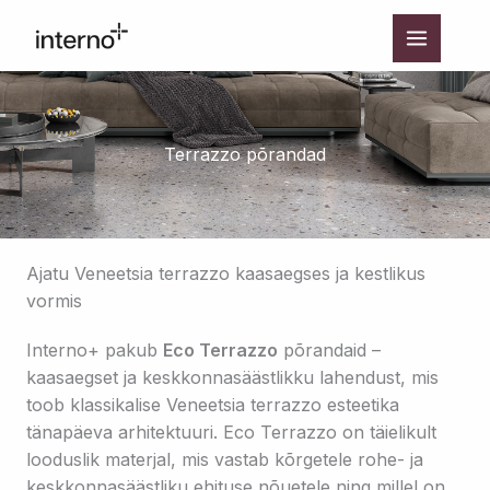
Skip
to
content
Terrazzo põrandad
Ajatu Veneetsia terrazzo kaasaegses ja kestlikus
vormis
Interno+ pakub
Eco Terrazzo
põrandaid –
kaasaegset ja keskkonnasäästlikku lahendust, mis
toob klassikalise Veneetsia terrazzo esteetika
tänapäeva arhitektuuri. Eco Terrazzo on täielikult
looduslik materjal, mis vastab kõrgetele rohe- ja
keskkonnasäästliku ehituse nõuetele ning millel on