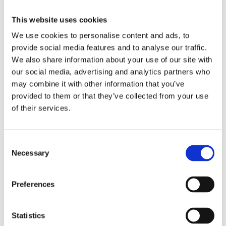
Materjal lihtsustab tööriistade puhastamist ning
võimaldab kasutada ka niiskeid täitematerjale, mis
This website uses cookies
annab suurema paindlikkuse disainilahenduste
We use cookies to personalise content and ads, to
loomisel.
provide social media features and to analyse our traffic.
We also share information about your use of our site with
our social media, advertising and analytics partners who
may combine it with other information that you’ve
provided to them or that they’ve collected from your use
of their services.
Consent
Necessary
Selection
Preferences
Statistics