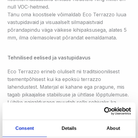
null VOC-heitmed.
Tänu oma koostisele võimaldab Eco Terrazzo luua
vastupidavaid ja visuaalselt silmapaistvaid
põrandapindu väga väikese kihipaksusega, alates 5
mm, ilma olemasolevat põrandat eemaldamata.
Tehnilised eelised ja vastupidavus
Eco Terrazzo erineb oluliselt nii traditsioonilisest
tsementpõhisest kui ka epoksü terrazzo
lahendustest. Materjal ei kahane ega pragune, mis
tagab pikaajalise stabiilsuse ja ühtlase lõpptulemuse.
Lühike paigaldusaeg muudab selle sobivaks ka
projektidele, kus ajagraafik on kriitilise tähtsusega.
Võrreldes epoksü terrazzo’ga on Eco Terrazzo
Consent
Details
About
loodusliku ja autentse koostise ning välimusega.