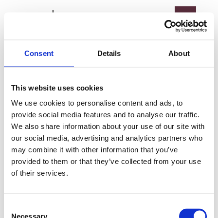
Skip
to
content
Consent
Details
About
Esileht
/ Brands / Colorker
Colorker
This website uses cookies
We use cookies to personalise content and ads, to
Sinu valikutele vastavaid tooteid ei leidu.
provide social media features and to analyse our traffic.
We also share information about your use of our site with
our social media, advertising and analytics partners who
Colorkeri asutas 1987. aastal keraamikatööstuse
may combine it with other information that you’ve
ettevõtjate rühm, kellel oli ühine eesmärk: luua
provided to them or that they’ve collected from your use
emotsioone tekitavaid keraamilisi tooteid.
Aastaid
of their services.
hiljem on Colorker arenenud ja laiendanud oma
visiooni, saades Colorker Groupiks – ärigrupiks, mis
on praegu pühendunud loovuse ja tehnoloogia
Consent
esirinnas püsimisele.
Necessary